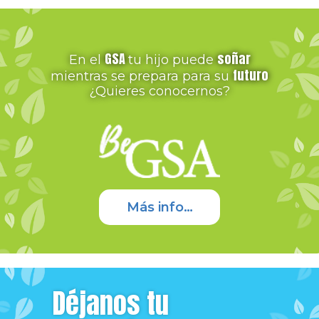
GSA
soñar
En el
tu hijo puede
futuro
mientras se prepara para su
¿Quieres conocernos?
Más info…
Déjanos tu