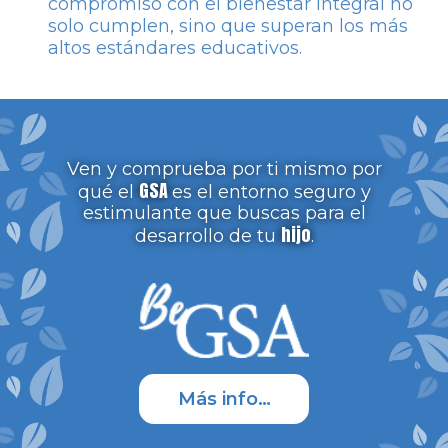
compromiso con el bienestar integral no
solo cumplen, sino que superan los más
altos estándares educativos.
Ven y comprueba por ti mismo por
GSA
qué el
es el entorno seguro y
estimulante que buscas para el
hijo
desarrollo de tu
.
Más info…